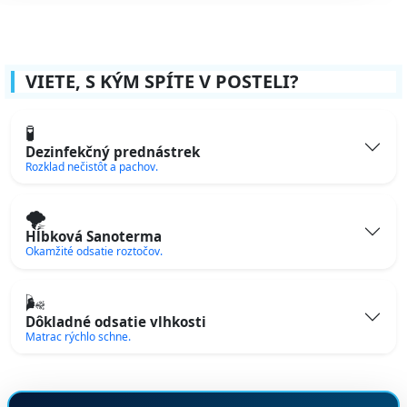
VIETE, S KÝM SPÍTE V POSTELI?
🧪
Dezinfekčný prednástrek
Rozklad nečistôt a pachov.
🌪️
Hĺbková Sanoterma
Okamžité odsatie roztočov.
🌬️
Dôkladné odsatie vlhkosti
Matrac rýchlo schne.