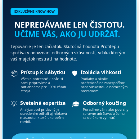
EXKLUZÍVNE KNOW-HOW
NEPREDÁVAME LEN ČISTOTU.
UČÍME VÁS, AKO JU UDRŽAŤ.
Tepovanie je len začiatok. Skutočná hodnota Profitepu
spočíva v odovzdaní odborných skúseností, vďaka ktorým
váš majetok nestratí na hodnote.
📦
Prístup k nábytku
🛡️
Izolácia vlhkosti
Všetko potrebné k práci si
Podlahy a okolie
sami pripravíme a
profesionálne zabezpečíme
odtiahneme pre 100% zásah
pred vlhkosťou a nechceným
stroja.
postrekom.
💡
Svetelná expertíza
🎓
Odborný koučing
Analýza pod prídavným
Poradíme vám, ako povrchy
osvetlením odhalí aj hĺbkovú
správne udržiavať a čomu
mastnotu, ktorú oko bežne
sa oblúkom vyhnúť.
nevidí.