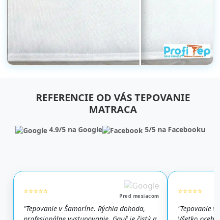
REFERENCIE OD VÁS TEPOVANIE
MATRACA
4.9/5 na Google
5/5 na Facebooku
⭐⭐⭐⭐⭐
⭐⭐⭐⭐⭐
Pred mesiacom
"Tepovanie v Šamoríne. Rýchla dohoda,
"Tepovanie v 
profesionálne vystupovanie. Gauč je čistý a
Všetko prebeh