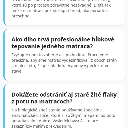
ktoré sú po procese zdravotne nezávadné. Dieťa tak
môže na matraci pokojne spať hneď, ako poriadne
preschne.
Ako dlho trvá profesionálne hĺbkové
tepovanie jedného matraca?
Zvyčajne nám to zaberie asi polhodinu. Pracujeme
precízne, aby sme matrac vydezinfikovali z oboch strán
a mali istotu, že je z hľadiska hygieny v perfektnom
stave.
Dokážete odstrániť aj staré žlté fľaky
z potu na matracoch?
Na biologické znečistenie používame špeciálne
enzymatické čističe, ktoré si so žltými mapami od potu
poradia veľmi dobre. Výsledok býva často pre
zákazníkov milým prekvapením.