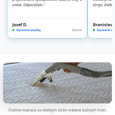
vonia. Odporúčam."
stroje, žiadn
Jozef D.
Branislav Š
Tepovanie sedačky
Šamorín
Tepovanie se
Čistíme matrace zo všetkých strán vrátane bočných hrán.