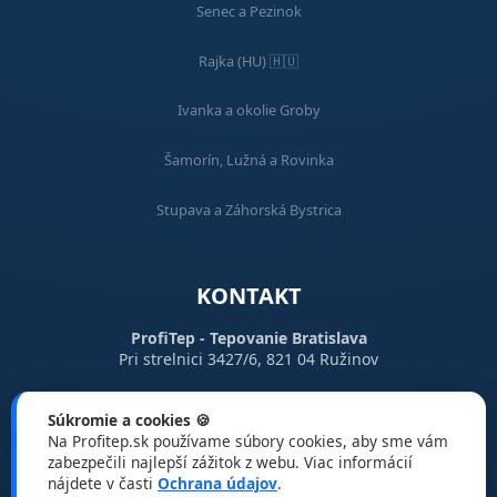
Senec a Pezinok
Rajka (HU) 🇭🇺
Ivanka a okolie Groby
Šamorín, Lužná a Rovinka
Stupava a Záhorská Bystrica
KONTAKT
ProfiTep - Tepovanie Bratislava
Pri strelnici 3427/6, 821 04 Ružinov
📞
+421 944 490 605
Súkromie a cookies 🍪
Na Profitep.sk používame súbory cookies, aby sme vám
📧
info@profitep.sk
zabezpečili najlepší zážitok z webu. Viac informácií
nájdete v časti
Ochrana údajov
.