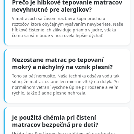
Prečo je hĺbkové tepovanie matracov
nevyhnutné pre alergikov?
V matracoch sa časom nazbiera kopa prachu a
roztočov, ktoré obyčajným vysávaním nevyberiete. Naše
hĺbkové čistenie ich zlikviduje priamo v jadre, vďaka
čomu sa vám bude v noci oveľa lepšie dýchať.
Nezostane matrac po tepovaní
mokrý a náchylný na vznik plesní?
Toho sa báť nemusíte. Naša technika odsáva vodu tak
silno, že matrac ostane len mierne vlhký na dotyk. Pri
normálnom vetraní vyschne úplne prirodzene a veľmi
rýchlo, takže žiadne plesne nehrozia.
Je použitá chémia pri čistení
matracov bezpečná pre deti?
Určite áno. Používame len certifikované prostriedky,