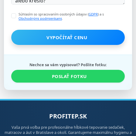
Súhlasím so spracovaním osobných údajov (
GDPR
) a s
Obchodnými podmienkami
.
VYPOČÍTAŤ CENU
Nechce sa vám vypisovať? Pošlite fotku:
POSLAŤ FOTKU
PROFITEP.SK
Vaša prvá voľba pre profesionálne hĺbkové tepovanie sedačiek,
matracov a áut v Bratislave a okolí. Garantujeme maximálnu hygienu a