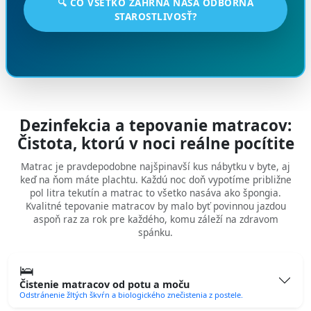
🔍 ČO VŠETKO ZAHRŇA NAŠA ODBORNÁ
STAROSTLIVOSŤ?
Dezinfekcia a tepovanie matracov:
Čistota, ktorú v noci reálne pocítite
Matrac je pravdepodobne najšpinavší kus nábytku v byte, aj
keď na ňom máte plachtu. Každú noc doň vypotíme približne
pol litra tekutín a matrac to všetko nasáva ako špongia.
Kvalitné
tepovanie matracov
by malo byť povinnou jazdou
aspoň raz za rok pre každého, komu záleží na zdravom
spánku.
🛌
Čistenie matracov od potu a moču
Odstránenie žltých škvŕn a biologického znečistenia z postele.