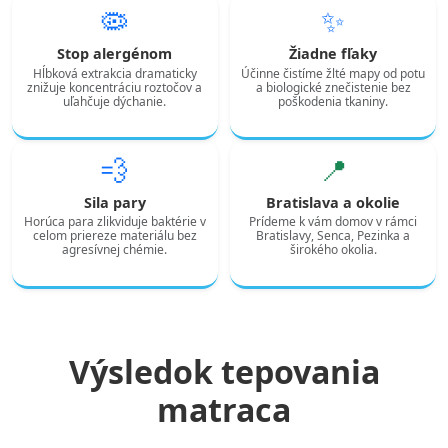
🦠
✨
Stop alergénom
Žiadne fľaky
Hĺbková extrakcia dramaticky
Účinne čistíme žlté mapy od potu
znižuje koncentráciu roztočov a
a biologické znečistenie bez
uľahčuje dýchanie.
poškodenia tkaniny.
💨
📍
Sila pary
Bratislava a okolie
Horúca para zlikviduje baktérie v
Prídeme k vám domov v rámci
celom priereze materiálu bez
Bratislavy, Senca, Pezinka a
agresívnej chémie.
širokého okolia.
Výsledok tepovania
matraca