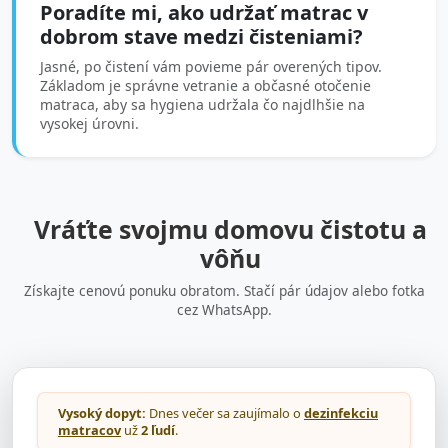
Poradíte mi, ako udržať matrac v
dobrom stave medzi čisteniami?
Jasné, po čistení vám povieme pár overených tipov.
Základom je správne vetranie a občasné otočenie
matraca, aby sa hygiena udržala čo najdlhšie na
vysokej úrovni.
Vráťte svojmu domovu čistotu a
vôňu
Získajte cenovú ponuku obratom. Stačí pár údajov alebo fotka
cez WhatsApp.
Vysoký dopyt:
Dnes večer sa zaujímalo o
dezinfekciu
matracov
už
2 ľudí
.