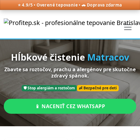
⭐ 4.9/5 • Overené tepovanie • 🚗 Doprava zdarma
Hĺbkové čistenie
Matracov
Zbavte sa roztočov, prachu a alergénov pre skutočne
zdravý spánok.
🛡️ Stop alergiám a roztočom
👶 Bezpečné pre deti
📱 NACENIŤ CEZ WHATSAPP